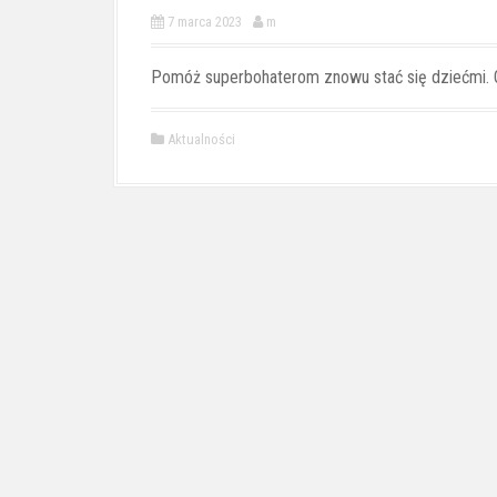
7 marca 2023
m
Pomóż superbohaterom znowu stać się dziećmi. O
Aktualności