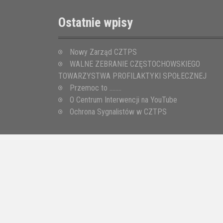
Ostatnie wpisy
Nowy Zarząd CZTPS
WALNE ZEBRANIE CZĘSTOCHOWSKIEGO
TOWARZYSTWA PROFILAKTYKI SPOŁECZNEJ
Przemoc to ……..
O Centrum Interwencji na YouTube
Ochrona Sygnalistów w CZTPS