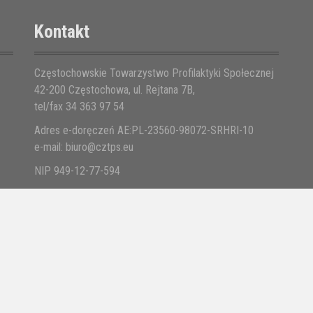
Kontakt
Częstochowskie Towarzystwo Profilaktyki Społecznej
42-200 Częstochowa, ul. Rejtana 7B,
tel/fax 34 363 97 54
Adres e-doręczeń AE:PL-23560-98072-SRHRI-10
e-mail: biuro@cztps.eu
NIP 949-12-77-594
Nr konta: Bank PKO S.A. II O/Cz-wa
18 1020 1664 0000 3102 0165 0829
DEKLARACJA DOSTĘPNOŚCI